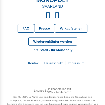
MONOPOLY
SAARLAND
FAQ
Presse
Verkaufstellen
Wiederverkäufer werden
Ihre Stadt - Ihr Monopoly
Kontakt
Datenschutz
Impressum
In kooperation mit
License By
WINNING MOVES
Der MONOPOLY-Name und das dazugehörige Logo, die Gestaltung des
Spielplans, die vier Eckfelder, Name und Figur des MR. MONOPOLY sowie alle
Elemente des Spielplans und die Spielfiguren sind eingetragene Warenzeichen von